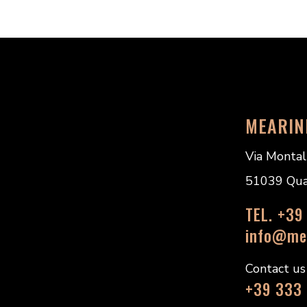
MEARIN
Via Montal
51039 Quarr
TEL. +39
info@mea
Contact u
+39 333