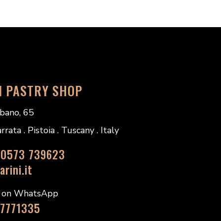
I PASTRY SHOP
bano, 65
ata . Pistoia . Tuscany . Italy
 0573 739623
rini.it
s on WhatsApp
 7771335