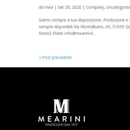
da
mea
|
Set 29, 2020
|
Company
,
Uncategoris
Siamo sempre a tua disposizione. Produzione e G
sempre disponibili Via Montalbano, 65, 51039 Qu
festivi) EMail: info@mearini.it...
« Post precedenti