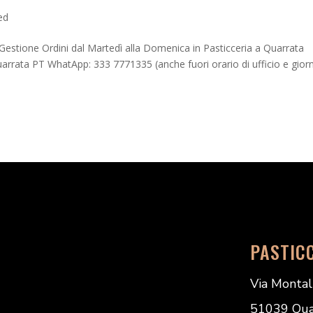
ed
estione Ordini dal Martedì alla Domenica in Pasticceria a Quarrata
arrata PT WhatApp: 333 7771335 (anche fuori orario di ufficio e giorn
PASTIC
Via Montal
51039 Quarr