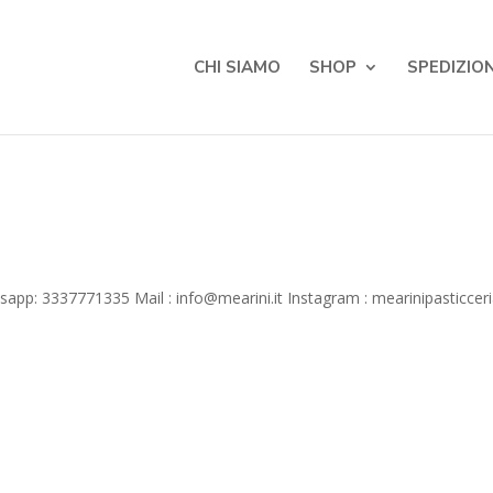
CHI SIAMO
SHOP
SPEDIZION
p: 3337771335 Mail : info@mearini.it Instagram : mearinipasticcer