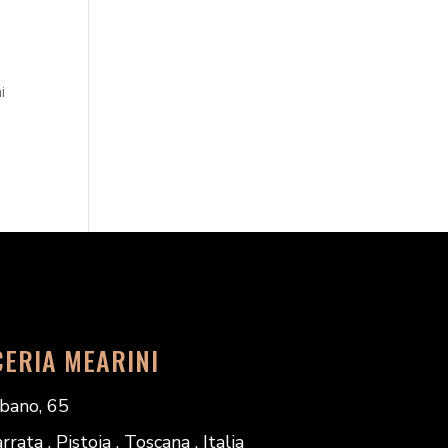
i
CERIA MEARINI
bano, 65
ata . Pistoia . Toscana . Italia